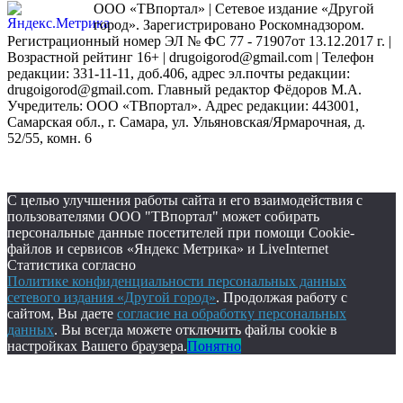
ООО «ТВпортал» | Сетевое издание «Другой
город». Зарегистрировано Роскомнадзором.
Регистрационный номер ЭЛ № ФС 77 - 71907от 13.12.2017 г. |
Возрастной рейтинг 16+ | drugoigorod@gmail.com
| Телефон
редакции: 331-11-11, доб.406, адрес эл.почты редакции:
drugoigorod@gmail.com. Главный редактор Фёдоров М.А.
Учредитель: ООО «ТВпортал». Адрес редакции: 443001,
Самарская обл., г. Самара, ул. Ульяновская/Ярмарочная, д.
52/55, комн. 6
С целью улучшения работы сайта и его взаимодействия с
пользователями ООО "ТВпортал" может собирать
персональные данные посетителей при помощи Cookie-
файлов и сервисов «Яндекс Метрика» и LiveInternet
Статистика согласно
Политике конфиденциальности персональных данных
сетевого издания «Другой город»
. Продолжая работу с
сайтом, Вы даете
согласие на обработку персональных
данных
. Вы всегда можете отключить файлы cookie в
настройках Вашего браузера.
Понятно