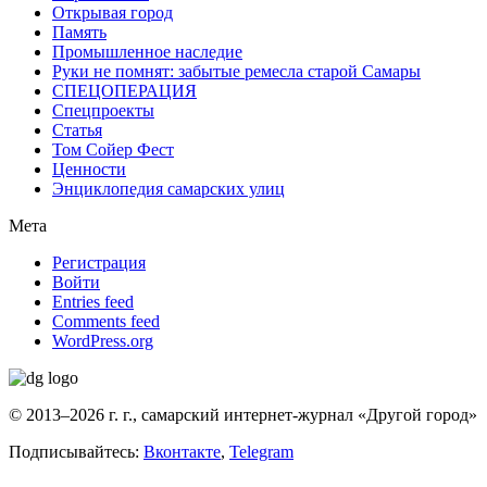
Открывая город
Память
Промышленное наследие
Руки не помнят: забытые ремесла старой Самары
СПЕЦОПЕРАЦИЯ
Спецпроекты
Статья
Том Сойер Фест
Ценности
Энциклопедия самарских улиц
Мета
Регистрация
Войти
Entries feed
Comments feed
WordPress.org
© 2013–2026 г. г., самарский интернет-журнал «Другой город»
Подписывайтесь:
Вконтакте
,
Telegram