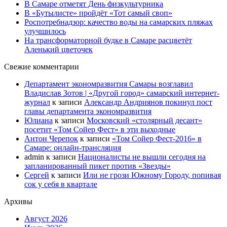
В Самаре отметят День физкультурника
В «Бутылисте» пройдёт «Тот самый своп»
Роспотребнадзор: качество воды на самарских пляжах
улучшилось
На трансформаторной будке в Самаре расцветёт
Аленький цветочек
Свежие комментарии
Департамент экономразвития Самары возглавил
Владислав Зотов | «Другой город» самарский интернет-
журнал
к записи
Александр Андриянов покинул пост
главы департамента экономразвития
Юлиана
к записи
Московский «столярный десант»
посетит «Том Сойер Фест» в эти выходные
Антон Черепок
к записи
«Том Сойер Фест-2016» в
Самаре: онлайн-трансляция
admin
к записи
Националисты не вышли сегодня на
запланированный пикет против «Звезды»
Сергей
к записи
Или не грози Южному Городу, попивая
сок у себя в квартале
Архивы
Август 2026