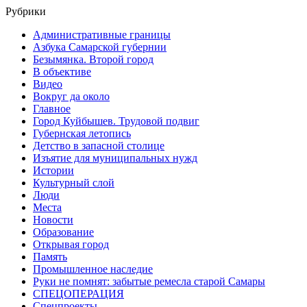
Рубрики
Административные границы
Азбука Самарской губернии
Безымянка. Второй город
В объективе
Видео
Вокруг да около
Главное
Город Куйбышев. Трудовой подвиг
Губернская летопись
Детство в запасной столице
Изъятие для муниципальных нужд
Истории
Культурный слой
Люди
Места
Новости
Образование
Открывая город
Память
Промышленное наследие
Руки не помнят: забытые ремесла старой Самары
СПЕЦОПЕРАЦИЯ
Спецпроекты