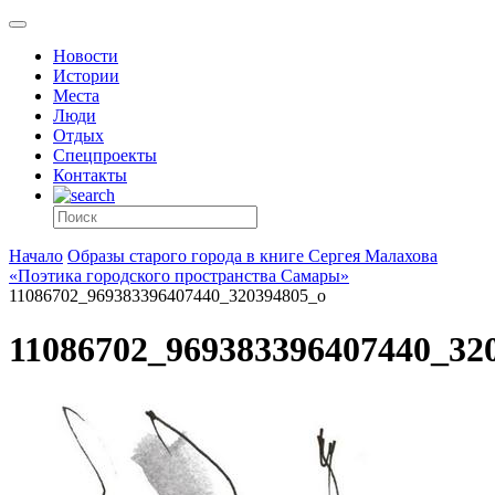
Новости
Истории
Места
Люди
Отдых
Спецпроекты
Контакты
Начало
Образы старого города в книге Сергея Малахова
«Поэтика городского пространства Самары»
11086702_969383396407440_320394805_o
11086702_969383396407440_32