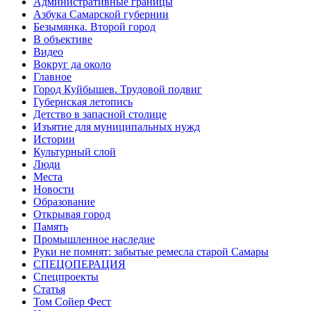
Административные границы
Азбука Самарской губернии
Безымянка. Второй город
В объективе
Видео
Вокруг да около
Главное
Город Куйбышев. Трудовой подвиг
Губернская летопись
Детство в запасной столице
Изъятие для муниципальных нужд
Истории
Культурный слой
Люди
Места
Новости
Образование
Открывая город
Память
Промышленное наследие
Руки не помнят: забытые ремесла старой Самары
СПЕЦОПЕРАЦИЯ
Спецпроекты
Статья
Том Сойер Фест