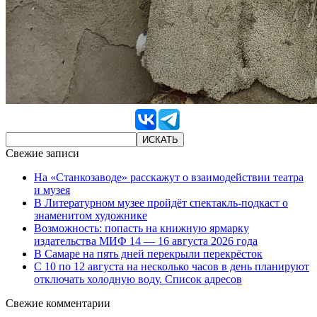
Свежие записи
На «Станкозаводе» расскажут о взаимодействии театра
и музея
В Литературном музее пройдёт спектакль-подкаст о
знаменитом художнике
Возможность: попасть на книжную ярмарку
издательства МИФ 14 — 16 августа 2026 года
В Самаре на пять дней перекрыли перекрёсток
С 10 по 12 августа на несколько часов в день планируют
отключать холодную воду. Список адресов
Свежие комментарии