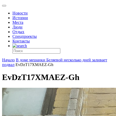
Новости
Истории
Места
Люди
Отдых
Спецпроекты
Контакты
Начало
В доме мещанки Беляевой несколько дней заливает
подвал
EvDzT17XMAEZ-Gh
EvDzT17XMAEZ-Gh