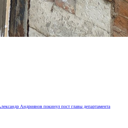
лександр Андриянов покинул пост главы департамента