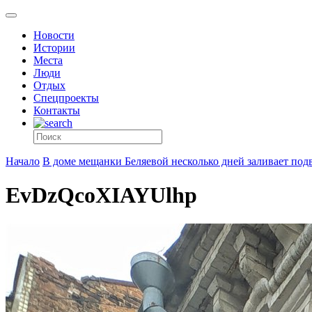
Новости
Истории
Места
Люди
Отдых
Спецпроекты
Контакты
Начало
В доме мещанки Беляевой несколько дней заливает под
EvDzQcoXIAYUlhp