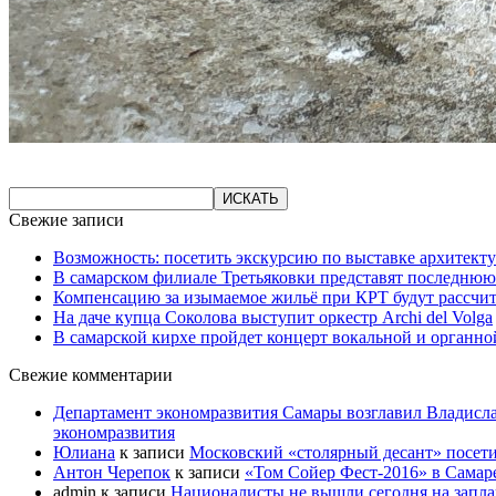
Свежие записи
Возможность: посетить экскурсию по выставке архитекту
В самарском филиале Третьяковки представят последнюю
Компенсацию за изымаемое жильё при КРТ будут рассчи
На даче купца Соколова выступит оркестр Archi del Volga
В самарской кирхе пройдет концерт вокальной и органн
Свежие комментарии
Департамент экономразвития Самары возглавил Владисла
экономразвития
Юлиана
к записи
Московский «столярный десант» посети
Антон Черепок
к записи
«Том Сойер Фест-2016» в Самар
admin
к записи
Националисты не вышли сегодня на запл