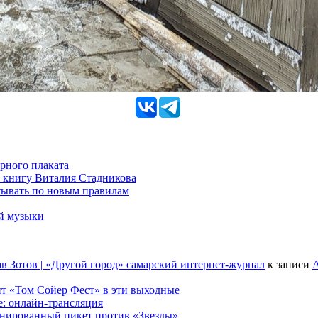
рного плаката
 книгу Виталия Стадникова
тывать по новым правилам
ой музыки
в Зотов | «Другой город» самарский интернет-журнал
к записи
А
т «Том Сойер Фест» в эти выходные
е: онлайн-трансляция
анированный пикет против «Звезды»