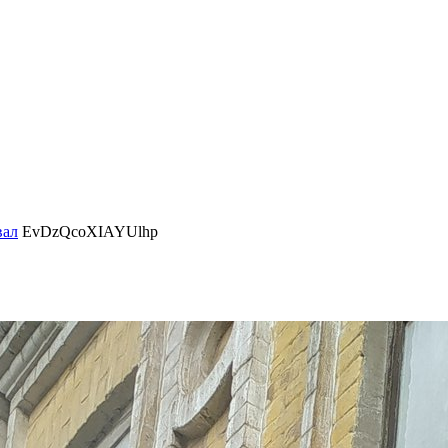
вал
EvDzQcoXIAYUlhp