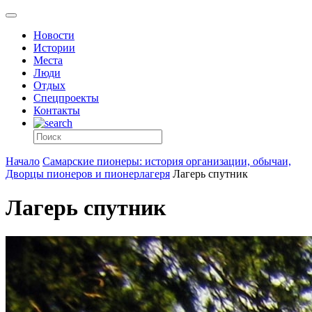
Новости
Истории
Места
Люди
Отдых
Спецпроекты
Контакты
Начало
Самарские пионеры: история организации, обычаи,
Дворцы пионеров и пионерлагеря
Лагерь спутник
Лагерь спутник