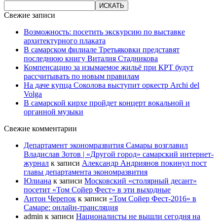
Свежие записи
Возможность: посетить экскурсию по выставке
архитектурного плаката
В самарском филиале Третьяковки представят
последнюю книгу Виталия Стадникова
Компенсацию за изымаемое жильё при КРТ будут
рассчитывать по новым правилам
На даче купца Соколова выступит оркестр Archi del
Volga
В самарской кирхе пройдет концерт вокальной и
органной музыки
Свежие комментарии
Департамент экономразвития Самары возглавил
Владислав Зотов | «Другой город» самарский интернет-
журнал
к записи
Александр Андриянов покинул пост
главы департамента экономразвития
Юлиана
к записи
Московский «столярный десант»
посетит «Том Сойер Фест» в эти выходные
Антон Черепок
к записи
«Том Сойер Фест-2016» в
Самаре: онлайн-трансляция
admin
к записи
Националисты не вышли сегодня на