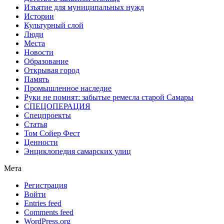
Изъятие для муниципальных нужд
Истории
Культурный слой
Люди
Места
Новости
Образование
Открывая город
Память
Промышленное наследие
Руки не помнят: забытые ремесла старой Самары
СПЕЦОПЕРАЦИЯ
Спецпроекты
Статья
Том Сойер Фест
Ценности
Энциклопедия самарских улиц
Мета
Регистрация
Войти
Entries feed
Comments feed
WordPress.org