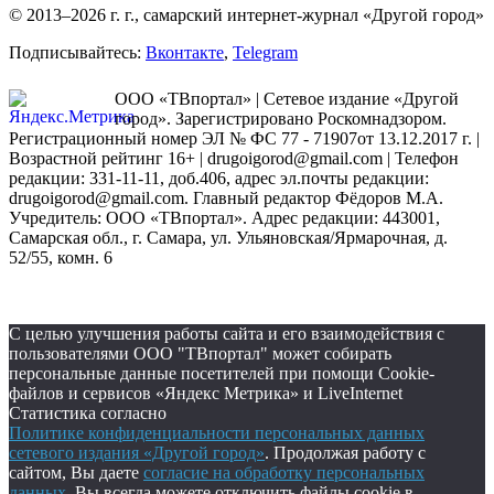
© 2013–2026 г. г., самарский интернет-журнал «Другой город»
Подписывайтесь:
Вконтакте
,
Telegram
ООО «ТВпортал» | Сетевое издание «Другой
город». Зарегистрировано Роскомнадзором.
Регистрационный номер ЭЛ № ФС 77 - 71907от 13.12.2017 г. |
Возрастной рейтинг 16+ | drugoigorod@gmail.com
| Телефон
редакции: 331-11-11, доб.406, адрес эл.почты редакции:
drugoigorod@gmail.com. Главный редактор Фёдоров М.А.
Учредитель: ООО «ТВпортал». Адрес редакции: 443001,
Самарская обл., г. Самара, ул. Ульяновская/Ярмарочная, д.
52/55, комн. 6
С целью улучшения работы сайта и его взаимодействия с
пользователями ООО "ТВпортал" может собирать
персональные данные посетителей при помощи Cookie-
файлов и сервисов «Яндекс Метрика» и LiveInternet
Статистика согласно
Политике конфиденциальности персональных данных
сетевого издания «Другой город»
. Продолжая работу с
сайтом, Вы даете
согласие на обработку персональных
данных
. Вы всегда можете отключить файлы cookie в