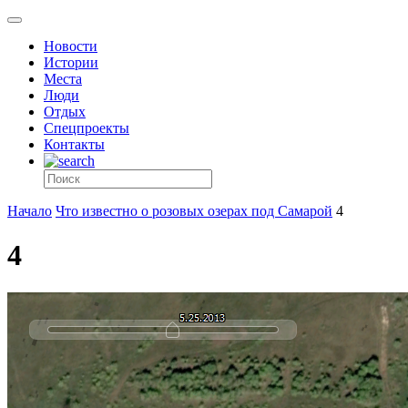
Новости
Истории
Места
Люди
Отдых
Спецпроекты
Контакты
Начало
Что известно о розовых озерах под Самарой
4
4