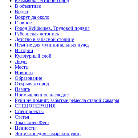
Безымянка. Второй город
В объективе
Видео
Вокруг да около
Главное
Город Куйбышев. Трудовой подвиг
Губернская летопись
Детство в запасной столице
Изъятие для муниципальных нужд
Истории
Культурный слой
Люди
Места
Новости
Образование
Открывая город
Память
Промышленное наследие
Руки не помнят: забытые ремесла старой Самары
СПЕЦОПЕРАЦИЯ
Спецпроекты
Статья
Том Сойер Фест
Ценности
Энциклопедия самарских улиц