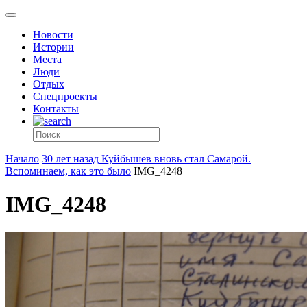
Новости
Истории
Места
Люди
Отдых
Спецпроекты
Контакты
Начало
30 лет назад Куйбышев вновь стал Самарой.
Вспоминаем, как это было
IMG_4248
IMG_4248