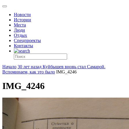
Новости
Истории
Места
Люди
Отдых
Спецпроекты
Контакты
Начало
30 лет назад Куйбышев вновь стал Самарой.
Вспоминаем, как это было
IMG_4246
IMG_4246