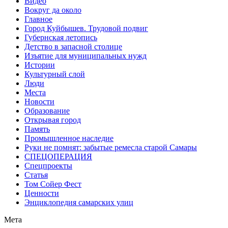
Видео
Вокруг да около
Главное
Город Куйбышев. Трудовой подвиг
Губернская летопись
Детство в запасной столице
Изъятие для муниципальных нужд
Истории
Культурный слой
Люди
Места
Новости
Образование
Открывая город
Память
Промышленное наследие
Руки не помнят: забытые ремесла старой Самары
СПЕЦОПЕРАЦИЯ
Спецпроекты
Статья
Том Сойер Фест
Ценности
Энциклопедия самарских улиц
Мета