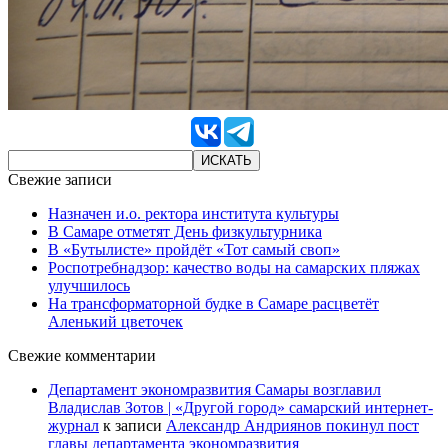
Свежие записи
Назначен и.о. ректора института культуры
В Самаре отметят День физкультурника
В «Бутылисте» пройдёт «Тот самый своп»
Роспотребнадзор: качество воды на самарских пляжах
улучшилось
На трансформаторной будке в Самаре расцветёт
Аленький цветочек
Свежие комментарии
Департамент экономразвития Самары возглавил
Владислав Зотов | «Другой город» самарский интернет-
журнал
к записи
Александр Андриянов покинул пост
главы департамента экономразвития