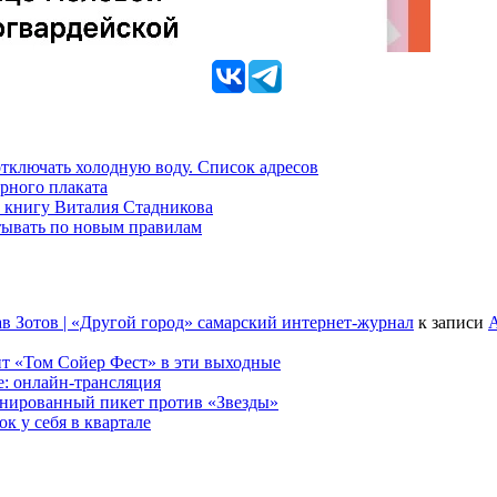
 отключать холодную воду. Список адресов
рного плаката
 книгу Виталия Стадникова
тывать по новым правилам
в Зотов | «Другой город» самарский интернет-журнал
к записи
А
т «Том Сойер Фест» в эти выходные
е: онлайн-трансляция
анированный пикет против «Звезды»
к у себя в квартале