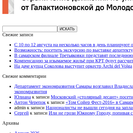
Свежие записи
С 10 по 12 августа на несколько часов в день планируют
Возможность: посетить экскурсию по выставке архитекту
В самарском филиале Третьяковки представят последнюю
Компенсацию за изымаемое жильё при КРТ будут рассчи
На даче купца Соколова выступит оркестр Archi del Volga
Свежие комментарии
Департамент экономразвития Самары возглавил Владисла
экономразвития
Юлиана
к записи
Московский «столярный десант» посети
Антон Черепок
к записи
«Том Сойер Фест-2016» в Самар
admin
к записи
Националисты не вышли сегодня на запл
Сергей
к записи
Или не грози Южному Городу, попивая со
Архивы