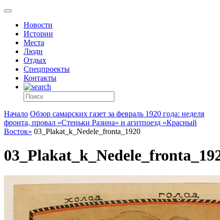
Новости
Истории
Места
Люди
Отдых
Спецпроекты
Контакты
Начало
Обзор самарских газет за февраль 1920 года: неделя
фронта, провал «Стеньки Разина» и агитпоезд «Красный
Восток»
03_Plakat_k_Nedele_fronta_1920
03_Plakat_k_Nedele_fronta_19