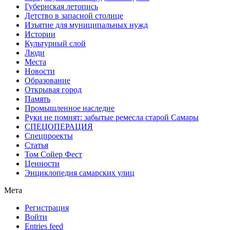
Губернская летопись
Детство в запасной столице
Изъятие для муниципальных нужд
Истории
Культурный слой
Люди
Места
Новости
Образование
Открывая город
Память
Промышленное наследие
Руки не помнят: забытые ремесла старой Самары
СПЕЦОПЕРАЦИЯ
Спецпроекты
Статья
Том Сойер Фест
Ценности
Энциклопедия самарских улиц
Мета
Регистрация
Войти
Entries feed