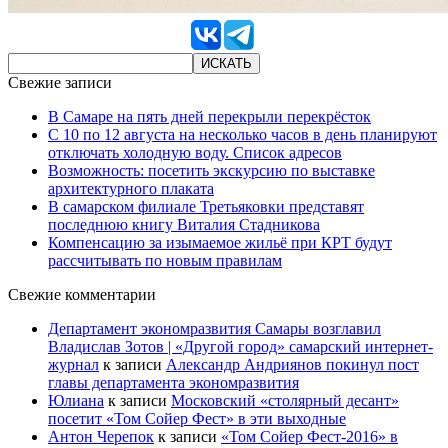
Свежие записи
В Самаре на пять дней перекрыли перекрёсток
С 10 по 12 августа на несколько часов в день планируют
отключать холодную воду. Список адресов
Возможность: посетить экскурсию по выставке
архитектурного плаката
В самарском филиале Третьяковки представят
последнюю книгу Виталия Стадникова
Компенсацию за изымаемое жильё при КРТ будут
рассчитывать по новым правилам
Свежие комментарии
Департамент экономразвития Самары возглавил
Владислав Зотов | «Другой город» самарский интернет-
журнал
к записи
Александр Андриянов покинул пост
главы департамента экономразвития
Юлиана
к записи
Московский «столярный десант»
посетит «Том Сойер Фест» в эти выходные
Антон Черепок
к записи
«Том Сойер Фест-2016» в