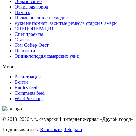
Образование
Открывая город
Память
Промышленное наследие
Руки не помнят: забытые ремесла старой Самары
СПЕЦОПЕРАЦИЯ
Спецпроекты
Статья
Том Сойер Фест
Ценности
Энциклопедия самарских улиц
Мета
Регистрация
Войти
Entries feed
Comments feed
WordPress.org
© 2013–2026 г. г., самарский интернет-журнал «Другой город»
Подписывайтесь:
Вконтакте
,
Telegram