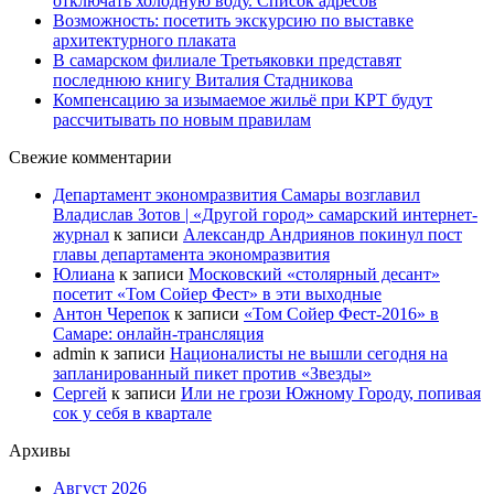
отключать холодную воду. Список адресов
Возможность: посетить экскурсию по выставке
архитектурного плаката
В самарском филиале Третьяковки представят
последнюю книгу Виталия Стадникова
Компенсацию за изымаемое жильё при КРТ будут
рассчитывать по новым правилам
Свежие комментарии
Департамент экономразвития Самары возглавил
Владислав Зотов | «Другой город» самарский интернет-
журнал
к записи
Александр Андриянов покинул пост
главы департамента экономразвития
Юлиана
к записи
Московский «столярный десант»
посетит «Том Сойер Фест» в эти выходные
Антон Черепок
к записи
«Том Сойер Фест-2016» в
Самаре: онлайн-трансляция
admin
к записи
Националисты не вышли сегодня на
запланированный пикет против «Звезды»
Сергей
к записи
Или не грози Южному Городу, попивая
сок у себя в квартале
Архивы
Август 2026