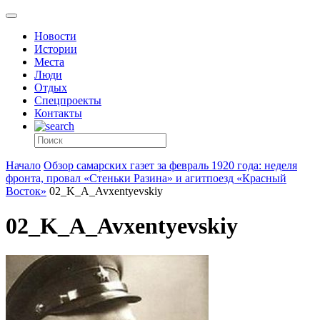
Новости
Истории
Места
Люди
Отдых
Спецпроекты
Контакты
Начало
Обзор самарских газет за февраль 1920 года: неделя
фронта, провал «Стеньки Разина» и агитпоезд «Красный
Восток»
02_K_A_Avxentyevskiy
02_K_A_Avxentyevskiy