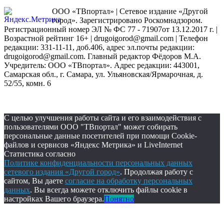
ООО «ТВпортал» | Сетевое издание «Другой
город». Зарегистрировано Роскомнадзором.
Регистрационный номер ЭЛ № ФС 77 - 71907от 13.12.2017 г. |
Возрастной рейтинг 16+ | drugoigorod@gmail.com
| Телефон
редакции: 331-11-11, доб.406, адрес эл.почты редакции:
drugoigorod@gmail.com. Главный редактор Фёдоров М.А.
Учредитель: ООО «ТВпортал». Адрес редакции: 443001,
Самарская обл., г. Самара, ул. Ульяновская/Ярмарочная, д.
52/55, комн. 6
С целью улучшения работы сайта и его взаимодействия с
пользователями ООО "ТВпортал" может собирать
персональные данные посетителей при помощи Cookie-
файлов и сервисов «Яндекс Метрика» и LiveInternet
Статистика согласно
Политике конфиденциальности персональных данных
сетевого издания «Другой город»
. Продолжая работу с
сайтом, Вы даете
согласие на обработку персональных
данных
. Вы всегда можете отключить файлы cookie в
настройках Вашего браузера.
Понятно