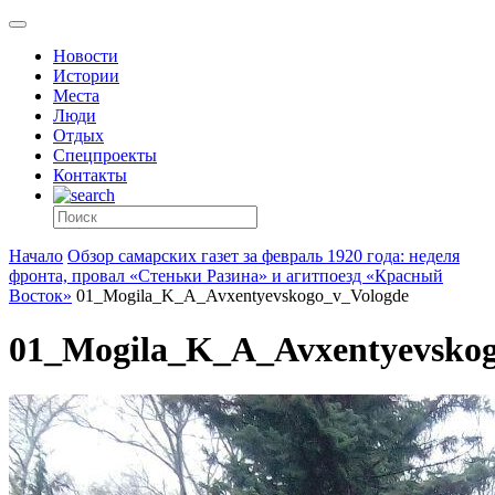
Новости
Истории
Места
Люди
Отдых
Спецпроекты
Контакты
Начало
Обзор самарских газет за февраль 1920 года: неделя
фронта, провал «Стеньки Разина» и агитпоезд «Красный
Восток»
01_Mogila_K_A_Avxentyevskogo_v_Vologde
01_Mogila_K_A_Avxentyevskog