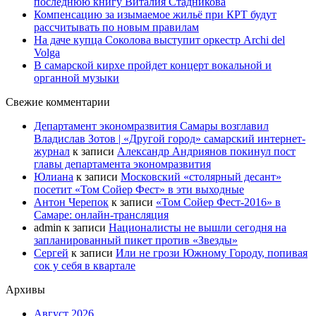
последнюю книгу Виталия Стадникова
Компенсацию за изымаемое жильё при КРТ будут
рассчитывать по новым правилам
На даче купца Соколова выступит оркестр Archi del
Volga
В самарской кирхе пройдет концерт вокальной и
органной музыки
Свежие комментарии
Департамент экономразвития Самары возглавил
Владислав Зотов | «Другой город» самарский интернет-
журнал
к записи
Александр Андриянов покинул пост
главы департамента экономразвития
Юлиана
к записи
Московский «столярный десант»
посетит «Том Сойер Фест» в эти выходные
Антон Черепок
к записи
«Том Сойер Фест-2016» в
Самаре: онлайн-трансляция
admin
к записи
Националисты не вышли сегодня на
запланированный пикет против «Звезды»
Сергей
к записи
Или не грози Южному Городу, попивая
сок у себя в квартале
Архивы
Август 2026