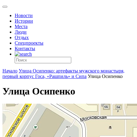
Новости
Истории
Места
Люди
Отдых
Спецпроекты
Контакты
Начало
Улица Осипенко: артефакты мужского монастыря,
первый корпус Госа, «Рашпиль» и Сипа
Улица Осипенко
Улица Осипенко