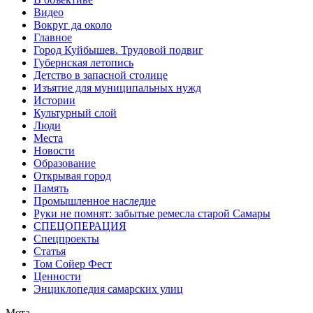
Видео
Вокруг да около
Главное
Город Куйбышев. Трудовой подвиг
Губернская летопись
Детство в запасной столице
Изъятие для муниципальных нужд
Истории
Культурный слой
Люди
Места
Новости
Образование
Открывая город
Память
Промышленное наследие
Руки не помнят: забытые ремесла старой Самары
СПЕЦОПЕРАЦИЯ
Спецпроекты
Статья
Том Сойер Фест
Ценности
Энциклопедия самарских улиц
Мета