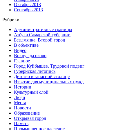
Октябрь 2013
Сентябрь 2013
Рубрики
Административные границы
Азбука Самарской губернии
Безымянка. Второй город
В объективе
Видео
Вокруг да около
Главное
Город Куйбышев. Трудовой подвиг
Губернская летопись
Детство в запасной столице
Изъятие для муниципальных нужд
Истории
Культурный слой
Люди
Места
Новости
Образование
Открывая город
Память
Промышленное наследие