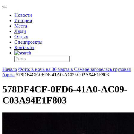
Новости
Истории
Места
Люди
Отдых
Спецпроекты
Контакты
Начало
Фото: в ночь на 30 марта в Самаре загорелась грузовая
баржа
578DF4CF-0FD6-41A0-AC09-C03A94E1F803
578DF4CF-0FD6-41A0-AC09-
C03A94E1F803