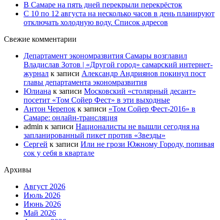
В Самаре на пять дней перекрыли перекрёсток
С 10 по 12 августа на несколько часов в день планируют
отключать холодную воду. Список адресов
Свежие комментарии
Департамент экономразвития Самары возглавил
Владислав Зотов | «Другой город» самарский интернет-
журнал
к записи
Александр Андриянов покинул пост
главы департамента экономразвития
Юлиана
к записи
Московский «столярный десант»
посетит «Том Сойер Фест» в эти выходные
Антон Черепок
к записи
«Том Сойер Фест-2016» в
Самаре: онлайн-трансляция
admin
к записи
Националисты не вышли сегодня на
запланированный пикет против «Звезды»
Сергей
к записи
Или не грози Южному Городу, попивая
сок у себя в квартале
Архивы
Август 2026
Июль 2026
Июнь 2026
Май 2026