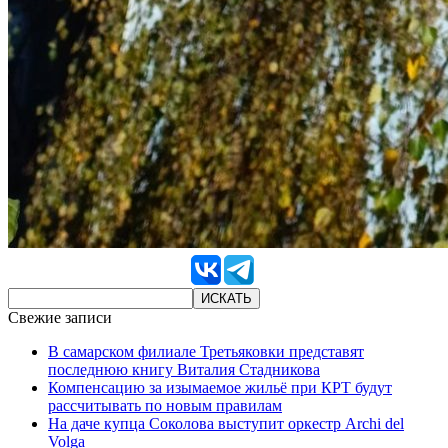
Свежие записи
В самарском филиале Третьяковки представят
последнюю книгу Виталия Стадникова
Компенсацию за изымаемое жильё при КРТ будут
рассчитывать по новым правилам
На даче купца Соколова выступит оркестр Archi del
Volga