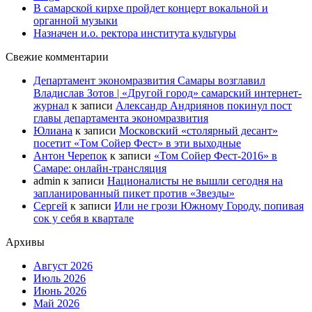
В самарской кирхе пройдет концерт вокальной и
органной музыки
Назначен и.о. ректора института культуры
Свежие комментарии
Департамент экономразвития Самары возглавил
Владислав Зотов | «Другой город» самарский интернет-
журнал
к записи
Александр Андриянов покинул пост
главы департамента экономразвития
Юлиана
к записи
Московский «столярный десант»
посетит «Том Сойер Фест» в эти выходные
Антон Черепок
к записи
«Том Сойер Фест-2016» в
Самаре: онлайн-трансляция
admin
к записи
Националисты не вышли сегодня на
запланированный пикет против «Звезды»
Сергей
к записи
Или не грози Южному Городу, попивая
сок у себя в квартале
Архивы
Август 2026
Июль 2026
Июнь 2026
Май 2026