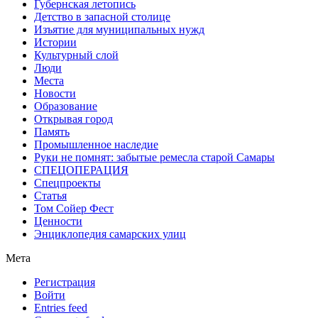
Губернская летопись
Детство в запасной столице
Изъятие для муниципальных нужд
Истории
Культурный слой
Люди
Места
Новости
Образование
Открывая город
Память
Промышленное наследие
Руки не помнят: забытые ремесла старой Самары
СПЕЦОПЕРАЦИЯ
Спецпроекты
Статья
Том Сойер Фест
Ценности
Энциклопедия самарских улиц
Мета
Регистрация
Войти
Entries feed