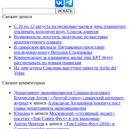
Свежие записи
С 10 по 12 августа на несколько часов в день планируют
отключать холодную воду. Список адресов
Возможность: посетить экскурсию по выставке
архитектурного плаката
В самарском филиале Третьяковки представят
последнюю книгу Виталия Стадникова
Компенсацию за изымаемое жильё при КРТ будут
рассчитывать по новым правилам
На даче купца Соколова выступит оркестр Archi del
Volga
Свежие комментарии
Департамент экономразвития Самары возглавил
Владислав Зотов | «Другой город» самарский интернет-
журнал
к записи
Александр Андриянов покинул пост
главы департамента экономразвития
Юлиана
к записи
Московский «столярный десант»
посетит «Том Сойер Фест» в эти выходные
Антон Черепок
к записи
«Том Сойер Фест-2016» в
Самаре: онлайн-трансляция