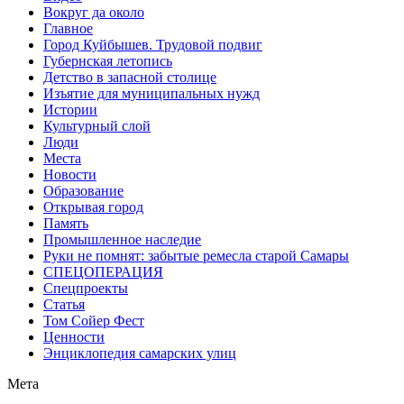
Вокруг да около
Главное
Город Куйбышев. Трудовой подвиг
Губернская летопись
Детство в запасной столице
Изъятие для муниципальных нужд
Истории
Культурный слой
Люди
Места
Новости
Образование
Открывая город
Память
Промышленное наследие
Руки не помнят: забытые ремесла старой Самары
СПЕЦОПЕРАЦИЯ
Спецпроекты
Статья
Том Сойер Фест
Ценности
Энциклопедия самарских улиц
Мета