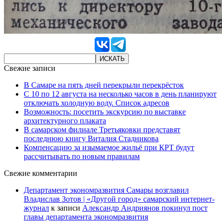
Свежие записи
В Самаре на пять дней перекрыли перекрёсток
С 10 по 12 августа на несколько часов в день планируют
отключать холодную воду. Список адресов
Возможность: посетить экскурсию по выставке
архитектурного плаката
В самарском филиале Третьяковки представят
последнюю книгу Виталия Стадникова
Компенсацию за изымаемое жильё при КРТ будут
рассчитывать по новым правилам
Свежие комментарии
Департамент экономразвития Самары возглавил
Владислав Зотов | «Другой город» самарский интернет-
журнал
к записи
Александр Андриянов покинул пост
главы департамента экономразвития