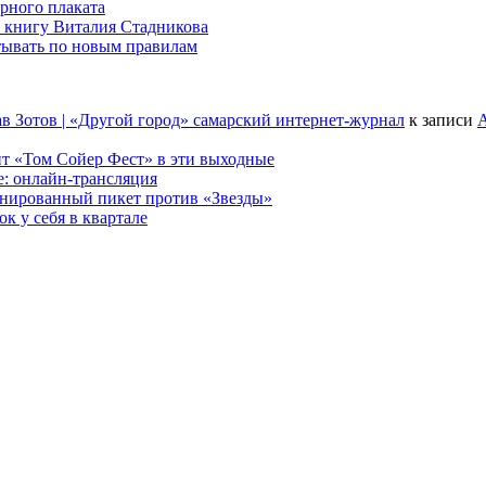
рного плаката
 книгу Виталия Стадникова
тывать по новым правилам
в Зотов | «Другой город» самарский интернет-журнал
к записи
А
т «Том Сойер Фест» в эти выходные
е: онлайн-трансляция
анированный пикет против «Звезды»
к у себя в квартале