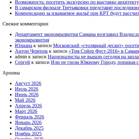
Возможность: посетить экскурсию по выставке архитекту
В самарском филиале Третьяковки представят последнюю
Компенсацию за изымаемое жильё при КРТ будут рассчи
Свежие комментарии
Департамент экономразвития Самары возглавил Владисла
экономразвития
Юлиана
к записи
Московский «столярный десант» посети
Антон Черепок
к записи
«Том Сойер Фест-2016» в Самар
admin
к записи
Националисты не вышли сегодня на запл
Сергей
к записи
Или не грози Южному Городу, попивая со
Архивы
Август 2026
Июль 2026
Июнь 2026
Май 2026
Апрель 2026
Март 2026
Февраль 2026
Январь 2026
Декабрь 2025
Ноябрь 2025