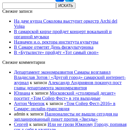
Свежие записи
На даче купца Соколова выступит оркестр Archi del
Volga
В самарской кирхе пройдет концерт вокальной и
органной музыки
Назначен и.о. ректора института культуры
В Самаре отметят День физкультурника
В «Бутылисте» пройдёт «Тот самый своп»
Свежие комментарии
Департамент экономразвития Самары возглавил
Владислав Зотов | «Другой город» самарский интернет-
журнал
к записи
Александр Андриянов покинул пост
главы департамента экономразвития
Юлиана
к записи
Московский «столярный десант»
посетит «Том Сойер Фест» в эти выходные
Антон Черепок
к записи
«Том Сойер Фест-2016» в
Самаре: онлайн-трансляция
admin
к записи
Националисты не вышли сегодня на
запланированный пикет против «Звезды»
Сергей
к записи
Или не грози Южному Городу, попивая
сок у себя в квартале