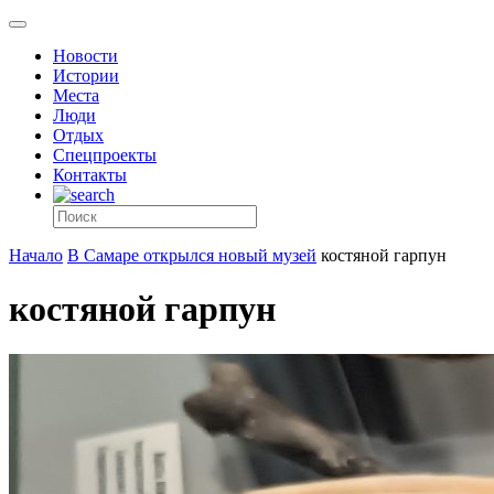
Новости
Истории
Места
Люди
Отдых
Спецпроекты
Контакты
Начало
В Самаре открылся новый музей
костяной гарпун
костяной гарпун