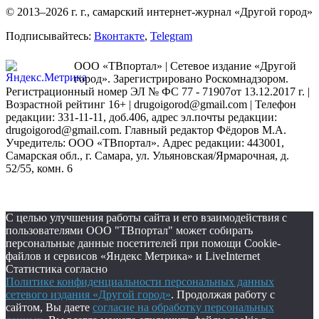
© 2013–2026 г. г., самарский интернет-журнал «Другой город»
Подписывайтесь:
Вконтакте
,
Telegram
ООО «ТВпортал» | Сетевое издание «Другой
город». Зарегистрировано Роскомнадзором.
Регистрационный номер ЭЛ № ФС 77 - 71907от 13.12.2017 г. |
Возрастной рейтинг 16+ | drugoigorod@gmail.com
| Телефон
редакции: 331-11-11, доб.406, адрес эл.почты редакции:
drugoigorod@gmail.com. Главный редактор Фёдоров М.А.
Учредитель: ООО «ТВпортал». Адрес редакции: 443001,
Самарская обл., г. Самара, ул. Ульяновская/Ярмарочная, д.
52/55, комн. 6
С целью улучшения работы сайта и его взаимодействия с
пользователями ООО "ТВпортал" может собирать
персональные данные посетителей при помощи Cookie-
файлов и сервисов «Яндекс Метрика» и LiveInternet
Статистика согласно
Политике конфиденциальности персональных данных
сетевого издания «Другой город»
. Продолжая работу с
сайтом, Вы даете
согласие на обработку персональных