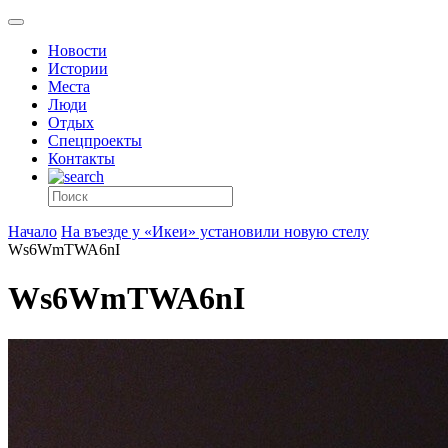
Новости
Истории
Места
Люди
Отдых
Спецпроекты
Контакты
Начало
На въезде у «Икеи» установили новую стелу
Ws6WmTWA6nI
Ws6WmTWA6nI