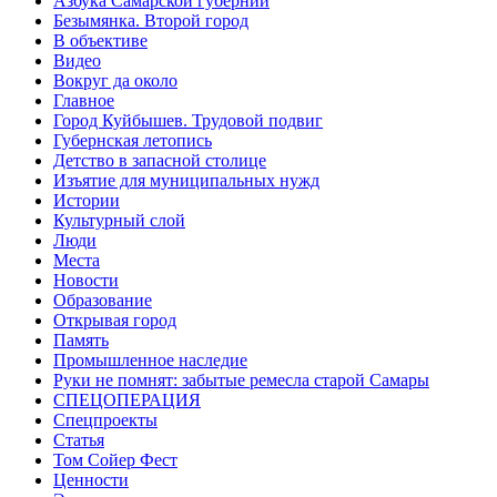
Азбука Самарской губернии
Безымянка. Второй город
В объективе
Видео
Вокруг да около
Главное
Город Куйбышев. Трудовой подвиг
Губернская летопись
Детство в запасной столице
Изъятие для муниципальных нужд
Истории
Культурный слой
Люди
Места
Новости
Образование
Открывая город
Память
Промышленное наследие
Руки не помнят: забытые ремесла старой Самары
СПЕЦОПЕРАЦИЯ
Спецпроекты
Статья
Том Сойер Фест
Ценности