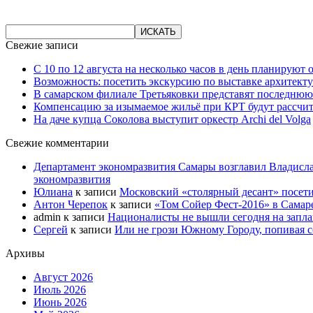
Свежие записи
С 10 по 12 августа на несколько часов в день планируют
Возможность: посетить экскурсию по выставке архитекту
В самарском филиале Третьяковки представят последнюю
Компенсацию за изымаемое жильё при КРТ будут рассчи
На даче купца Соколова выступит оркестр Archi del Volga
Свежие комментарии
Департамент экономразвития Самары возглавил Владисла
экономразвития
Юлиана
к записи
Московский «столярный десант» посети
Антон Черепок
к записи
«Том Сойер Фест-2016» в Самар
admin
к записи
Националисты не вышли сегодня на запл
Сергей
к записи
Или не грози Южному Городу, попивая со
Архивы
Август 2026
Июль 2026
Июнь 2026