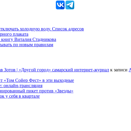
 отключать холодную воду. Список адресов
рного плаката
 книгу Виталия Стадникова
тывать по новым правилам
в Зотов | «Другой город» самарский интернет-журнал
к записи
А
т «Том Сойер Фест» в эти выходные
е: онлайн-трансляция
анированный пикет против «Звезды»
к у себя в квартале