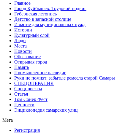
Главное
Город Куйбышев. Трудовой подвиг
Губернская летопись
Детство в запасной столице
Изъятие для муниципальных нужд
Истории
Культурный слой
Люди
Места
Новости
Образование
Открывая город
Память
Промышленное наследие
Руки не помнят: забытые ремесла старой Самары
СПЕЦОПЕРАЦИЯ
Спецпроекты
Статья
Том Сойер Фест
Ценности
Энциклопедия самарских улиц
Мета
Регистрация