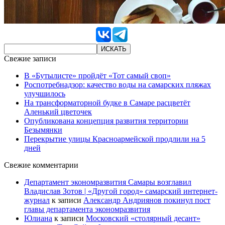
Свежие записи
В «Бутылисте» пройдёт «Тот самый своп»
Роспотребнадзор: качество воды на самарских пляжах
улучшилось
На трансформаторной будке в Самаре расцветёт
Аленький цветочек
Опубликована концепция развития территории
Безымянки
Перекрытие улицы Красноармейской продлили на 5
дней
Свежие комментарии
Департамент экономразвития Самары возглавил
Владислав Зотов | «Другой город» самарский интернет-
журнал
к записи
Александр Андриянов покинул пост
главы департамента экономразвития
Юлиана
к записи
Московский «столярный десант»