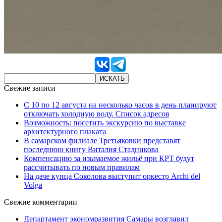
Свежие записи
С 10 по 12 августа на несколько часов в день планируют
отключать холодную воду. Список адресов
Возможность: посетить экскурсию по выставке
архитектурного плаката
В самарском филиале Третьяковки представят
последнюю книгу Виталия Стадникова
Компенсацию за изымаемое жильё при КРТ будут
рассчитывать по новым правилам
На даче купца Соколова выступит оркестр Archi del
Volga
Свежие комментарии
Департамент экономразвития Самары возглавил