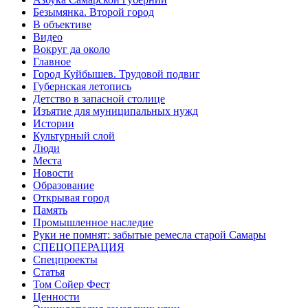
Безымянка. Второй город
В объективе
Видео
Вокруг да около
Главное
Город Куйбышев. Трудовой подвиг
Губернская летопись
Детство в запасной столице
Изъятие для муниципальных нужд
Истории
Культурный слой
Люди
Места
Новости
Образование
Открывая город
Память
Промышленное наследие
Руки не помнят: забытые ремесла старой Самары
СПЕЦОПЕРАЦИЯ
Спецпроекты
Статья
Том Сойер Фест
Ценности