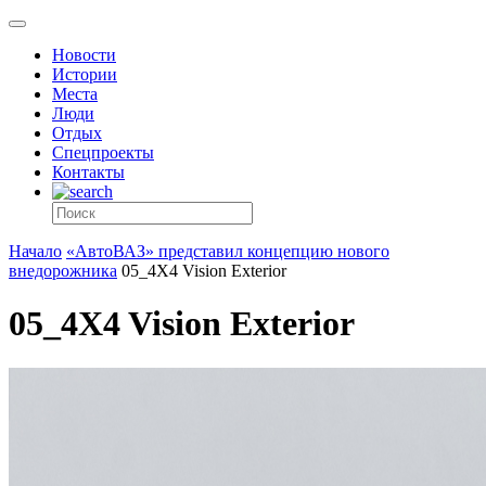
Новости
Истории
Места
Люди
Отдых
Спецпроекты
Контакты
Начало
«АвтоВАЗ» представил концепцию нового
внедорожника
05_4X4 Vision Exterior
05_4X4 Vision Exterior