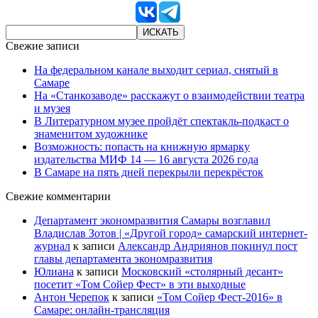
Свежие записи
На федеральном канале выходит сериал, снятый в
Самаре
На «Станкозаводе» расскажут о взаимодействии театра
и музея
В Литературном музее пройдёт спектакль-подкаст о
знаменитом художнике
Возможность: попасть на книжную ярмарку
издательства МИФ 14 — 16 августа 2026 года
В Самаре на пять дней перекрыли перекрёсток
Свежие комментарии
Департамент экономразвития Самары возглавил
Владислав Зотов | «Другой город» самарский интернет-
журнал
к записи
Александр Андриянов покинул пост
главы департамента экономразвития
Юлиана
к записи
Московский «столярный десант»
посетит «Том Сойер Фест» в эти выходные
Антон Черепок
к записи
«Том Сойер Фест-2016» в
Самаре: онлайн-трансляция