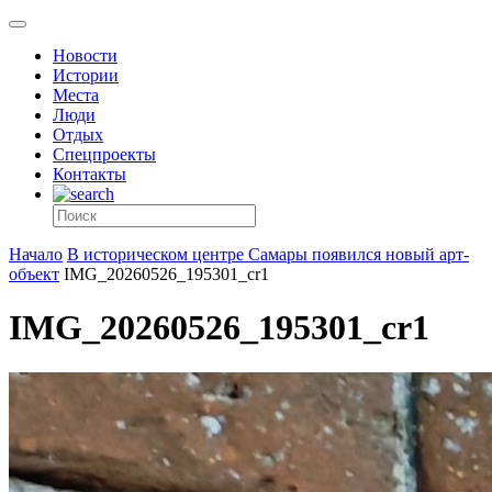
Новости
Истории
Места
Люди
Отдых
Спецпроекты
Контакты
Начало
В историческом центре Самары появился новый арт-
объект
IMG_20260526_195301_cr1
IMG_20260526_195301_cr1