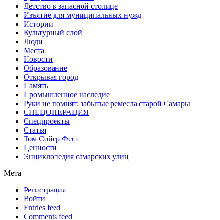
Детство в запасной столице
Изъятие для муниципальных нужд
Истории
Культурный слой
Люди
Места
Новости
Образование
Открывая город
Память
Промышленное наследие
Руки не помнят: забытые ремесла старой Самары
СПЕЦОПЕРАЦИЯ
Спецпроекты
Статья
Том Сойер Фест
Ценности
Энциклопедия самарских улиц
Мета
Регистрация
Войти
Entries feed
Comments feed