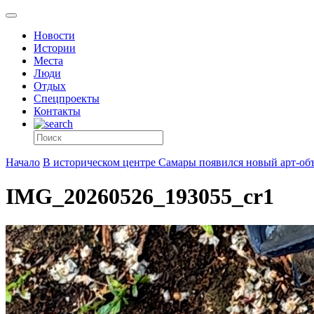
Новости
Истории
Места
Люди
Отдых
Спецпроекты
Контакты
Начало
В историческом центре Самары появился новый арт-об
IMG_20260526_193055_cr1