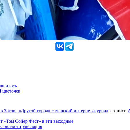
учшилось
й цветочек
в Зотов | «Другой город» самарский интернет-журнал
к записи
А
т «Том Сойер Фест» в эти выходные
е: онлайн-трансляция