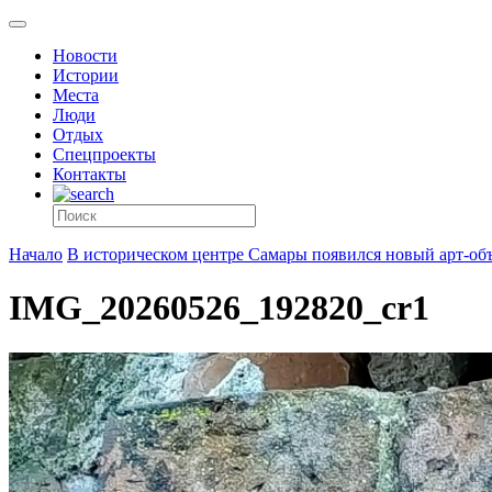
Новости
Истории
Места
Люди
Отдых
Спецпроекты
Контакты
Начало
В историческом центре Самары появился новый арт-об
IMG_20260526_192820_cr1