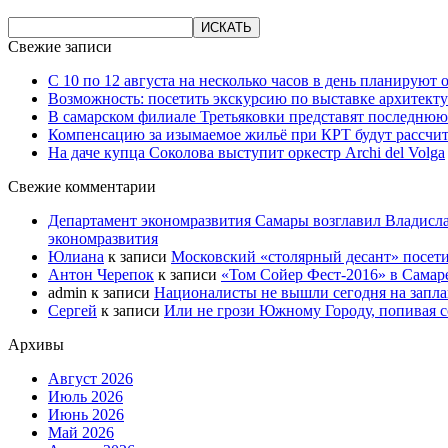
Свежие записи
С 10 по 12 августа на несколько часов в день планируют
Возможность: посетить экскурсию по выставке архитекту
В самарском филиале Третьяковки представят последнюю
Компенсацию за изымаемое жильё при КРТ будут рассчи
На даче купца Соколова выступит оркестр Archi del Volga
Свежие комментарии
Департамент экономразвития Самары возглавил Владисла
экономразвития
Юлиана
к записи
Московский «столярный десант» посети
Антон Черепок
к записи
«Том Сойер Фест-2016» в Самар
admin
к записи
Националисты не вышли сегодня на запл
Сергей
к записи
Или не грози Южному Городу, попивая со
Архивы
Август 2026
Июль 2026
Июнь 2026
Май 2026