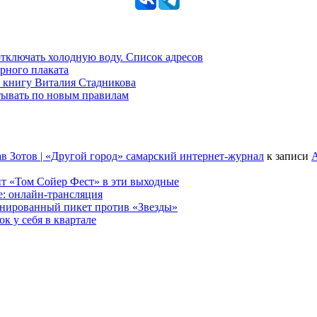
 отключать холодную воду. Список адресов
рного плаката
 книгу Виталия Стадникова
тывать по новым правилам
в Зотов | «Другой город» самарский интернет-журнал
к записи
А
т «Том Сойер Фест» в эти выходные
е: онлайн-трансляция
анированный пикет против «Звезды»
к у себя в квартале