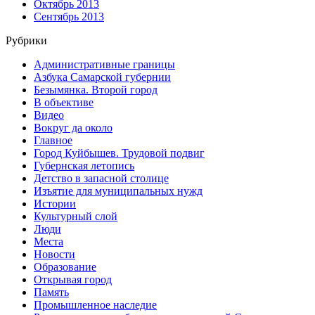
Октябрь 2013
Сентябрь 2013
Рубрики
Административные границы
Азбука Самарской губернии
Безымянка. Второй город
В объективе
Видео
Вокруг да около
Главное
Город Куйбышев. Трудовой подвиг
Губернская летопись
Детство в запасной столице
Изъятие для муниципальных нужд
Истории
Культурный слой
Люди
Места
Новости
Образование
Открывая город
Память
Промышленное наследие