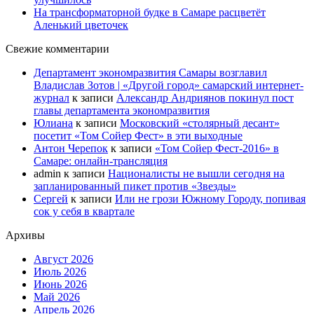
На трансформаторной будке в Самаре расцветёт
Аленький цветочек
Свежие комментарии
Департамент экономразвития Самары возглавил
Владислав Зотов | «Другой город» самарский интернет-
журнал
к записи
Александр Андриянов покинул пост
главы департамента экономразвития
Юлиана
к записи
Московский «столярный десант»
посетит «Том Сойер Фест» в эти выходные
Антон Черепок
к записи
«Том Сойер Фест-2016» в
Самаре: онлайн-трансляция
admin
к записи
Националисты не вышли сегодня на
запланированный пикет против «Звезды»
Сергей
к записи
Или не грози Южному Городу, попивая
сок у себя в квартале
Архивы
Август 2026
Июль 2026
Июнь 2026
Май 2026
Апрель 2026