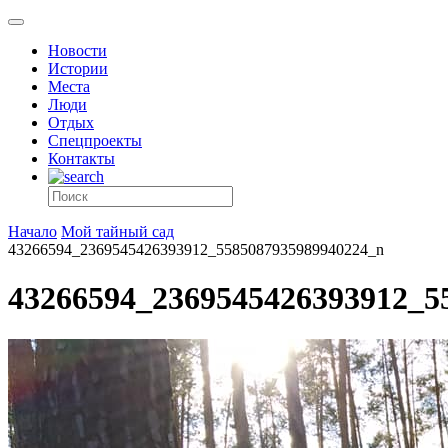
Новости
Истории
Места
Люди
Отдых
Спецпроекты
Контакты
Начало
Мой тайный сад
43266594_2369545426393912_5585087935989940224_n
43266594_2369545426393912_5