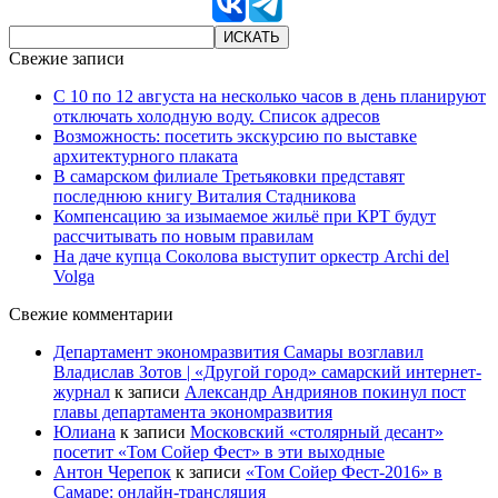
Свежие записи
С 10 по 12 августа на несколько часов в день планируют
отключать холодную воду. Список адресов
Возможность: посетить экскурсию по выставке
архитектурного плаката
В самарском филиале Третьяковки представят
последнюю книгу Виталия Стадникова
Компенсацию за изымаемое жильё при КРТ будут
рассчитывать по новым правилам
На даче купца Соколова выступит оркестр Archi del
Volga
Свежие комментарии
Департамент экономразвития Самары возглавил
Владислав Зотов | «Другой город» самарский интернет-
журнал
к записи
Александр Андриянов покинул пост
главы департамента экономразвития
Юлиана
к записи
Московский «столярный десант»
посетит «Том Сойер Фест» в эти выходные
Антон Черепок
к записи
«Том Сойер Фест-2016» в
Самаре: онлайн-трансляция