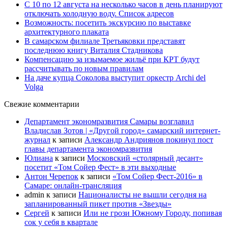
С 10 по 12 августа на несколько часов в день планируют
отключать холодную воду. Список адресов
Возможность: посетить экскурсию по выставке
архитектурного плаката
В самарском филиале Третьяковки представят
последнюю книгу Виталия Стадникова
Компенсацию за изымаемое жильё при КРТ будут
рассчитывать по новым правилам
На даче купца Соколова выступит оркестр Archi del
Volga
Свежие комментарии
Департамент экономразвития Самары возглавил
Владислав Зотов | «Другой город» самарский интернет-
журнал
к записи
Александр Андриянов покинул пост
главы департамента экономразвития
Юлиана
к записи
Московский «столярный десант»
посетит «Том Сойер Фест» в эти выходные
Антон Черепок
к записи
«Том Сойер Фест-2016» в
Самаре: онлайн-трансляция
admin
к записи
Националисты не вышли сегодня на
запланированный пикет против «Звезды»
Сергей
к записи
Или не грози Южному Городу, попивая
сок у себя в квартале