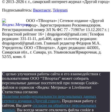
© 2013–2026 г. г., самарский интернет-журнал «Другой город»
Подписывайтесь:
Вконтакте
,
Telegram
ООО «ТВпортал» | Сетевое издание «Другой
город». Зарегистрировано Роскомнадзором.
Регистрационный номер ЭЛ № ФС 77 - 71907от 13.12.2017 г. |
Возрастной рейтинг 16+ | drugoigorod@gmail.com
| Телефон
редакции: 331-11-11, доб.406, адрес эл.почты редакции:
drugoigorod@gmail.com. Главный редактор Фёдоров М.А.
Учредитель: ООО «ТВпортал». Адрес редакции: 443001,
Самарская обл., г. Самара, ул. Ульяновская/Ярмарочная, д.
52/55, комн. 6
С целью улучшения работы сайта и его взаимодействия с
пользователями ООО "ТВпортал" может собирать
персональные данные посетителей при помощи Cookie-
файлов и сервисов «Яндекс Метрика» и LiveInternet
Статистика согласно
Политике конфиденциальности персональных данных
сетевого издания «Другой город»
. Продолжая работу с
сайтом, Вы даете
согласие на обработку персональных
данных
. Вы всегда можете отключить файлы cookie в