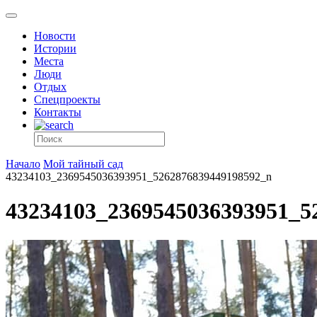
Новости
Истории
Места
Люди
Отдых
Спецпроекты
Контакты
Начало
Мой тайный сад
43234103_2369545036393951_5262876839449198592_n
43234103_2369545036393951_5