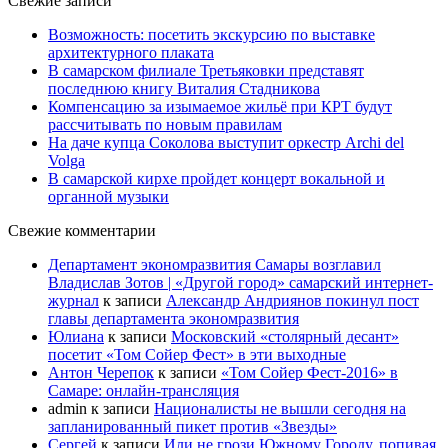
Свежие записи
Возможность: посетить экскурсию по выставке
архитектурного плаката
В самарском филиале Третьяковки представят
последнюю книгу Виталия Стадникова
Компенсацию за изымаемое жильё при КРТ будут
рассчитывать по новым правилам
На даче купца Соколова выступит оркестр Archi del
Volga
В самарской кирхе пройдет концерт вокальной и
органной музыки
Свежие комментарии
Департамент экономразвития Самары возглавил
Владислав Зотов | «Другой город» самарский интернет-
журнал
к записи
Александр Андриянов покинул пост
главы департамента экономразвития
Юлиана
к записи
Московский «столярный десант»
посетит «Том Сойер Фест» в эти выходные
Антон Черепок
к записи
«Том Сойер Фест-2016» в
Самаре: онлайн-трансляция
admin
к записи
Националисты не вышли сегодня на
запланированный пикет против «Звезды»
Сергей
к записи
Или не грози Южному Городу, попивая