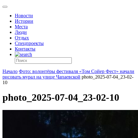
Новости
Истории
Места
Люди
Отдых
Спецпроекты
Контакты
Начало
Фото: волонтёры фестиваля «Том Сойер Фест» начали
рисовать мурал на улице Чапаевской
photo_2025-07-04_23-02-
10
photo_2025-07-04_23-02-10