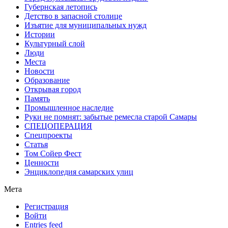
Губернская летопись
Детство в запасной столице
Изъятие для муниципальных нужд
Истории
Культурный слой
Люди
Места
Новости
Образование
Открывая город
Память
Промышленное наследие
Руки не помнят: забытые ремесла старой Самары
СПЕЦОПЕРАЦИЯ
Спецпроекты
Статья
Том Сойер Фест
Ценности
Энциклопедия самарских улиц
Мета
Регистрация
Войти
Entries feed