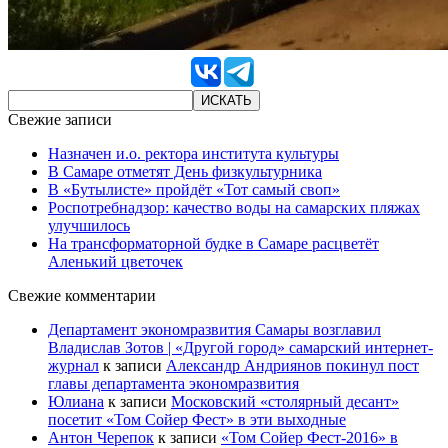
Свежие записи
Назначен и.о. ректора института культуры
В Самаре отметят День физкультурника
В «Бутылисте» пройдёт «Тот самый своп»
Роспотребнадзор: качество воды на самарских пляжах
улучшилось
На трансформаторной будке в Самаре расцветёт
Аленький цветочек
Свежие комментарии
Департамент экономразвития Самары возглавил
Владислав Зотов | «Другой город» самарский интернет-
журнал
к записи
Александр Андриянов покинул пост
главы департамента экономразвития
Юлиана
к записи
Московский «столярный десант»
посетит «Том Сойер Фест» в эти выходные
Антон Черепок
к записи
«Том Сойер Фест-2016» в