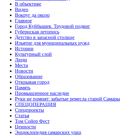
В объективе
Видео
Вокруг да около
Главное
Город Куйбышев. Трудовой подвиг
Губернская летопись
Детство в запасной столице
Изъятие для муниципальных нужд
Истории
Культурный слой
Люди
Места
Новости
Образование
Открывая город
Память
Промышленное наследие
Руки не помнят: забытые ремесла старой Самары
СПЕЦОПЕРАЦИЯ
Спецпроекты
Статья
Том Сойер Фест
Ценности
Энциклопедия самарских улиц