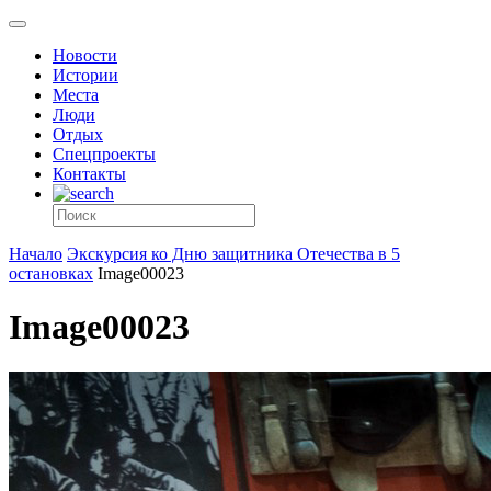
Новости
Истории
Места
Люди
Отдых
Спецпроекты
Контакты
Начало
Экскурсия ко Дню защитника Отечества в 5
остановках
Image00023
Image00023