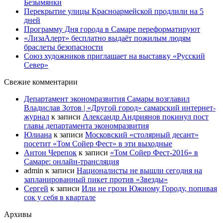
Безымянки
Перекрытие улицы Красноармейской продлили на 5
дней
Программу Дня города в Самаре переформатируют
«ЛизаАлерт» бесплатно выдаёт пожилым людям
браслеты безопасности
Союз художников приглашает на выставку «Русский
Север»
Свежие комментарии
Департамент экономразвития Самары возглавил
Владислав Зотов | «Другой город» самарский интернет-
журнал
к записи
Александр Андриянов покинул пост
главы департамента экономразвития
Юлиана
к записи
Московский «столярный десант»
посетит «Том Сойер Фест» в эти выходные
Антон Черепок
к записи
«Том Сойер Фест-2016» в
Самаре: онлайн-трансляция
admin
к записи
Националисты не вышли сегодня на
запланированный пикет против «Звезды»
Сергей
к записи
Или не грози Южному Городу, попивая
сок у себя в квартале
Архивы