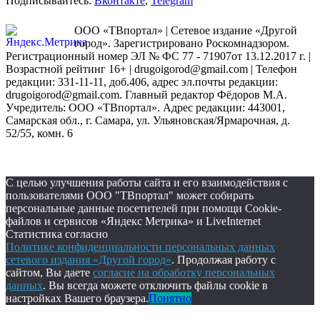
Подписывайтесь:
Вконтакте
,
Telegram
ООО «ТВпортал» | Сетевое издание «Другой
город». Зарегистрировано Роскомнадзором.
Регистрационный номер ЭЛ № ФС 77 - 71907от 13.12.2017 г. |
Возрастной рейтинг 16+ | drugoigorod@gmail.com
| Телефон
редакции: 331-11-11, доб.406, адрес эл.почты редакции:
drugoigorod@gmail.com. Главный редактор Фёдоров М.А.
Учредитель: ООО «ТВпортал». Адрес редакции: 443001,
Самарская обл., г. Самара, ул. Ульяновская/Ярмарочная, д.
52/55, комн. 6
С целью улучшения работы сайта и его взаимодействия с
пользователями ООО "ТВпортал" может собирать
персональные данные посетителей при помощи Cookie-
файлов и сервисов «Яндекс Метрика» и LiveInternet
Статистика согласно
Политике конфиденциальности персональных данных
сетевого издания «Другой город»
. Продолжая работу с
сайтом, Вы даете
согласие на обработку персональных
данных
. Вы всегда можете отключить файлы cookie в
настройках Вашего браузера.
Понятно