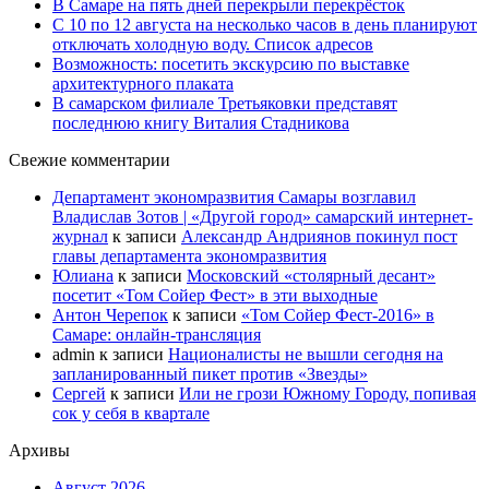
В Самаре на пять дней перекрыли перекрёсток
С 10 по 12 августа на несколько часов в день планируют
отключать холодную воду. Список адресов
Возможность: посетить экскурсию по выставке
архитектурного плаката
В самарском филиале Третьяковки представят
последнюю книгу Виталия Стадникова
Свежие комментарии
Департамент экономразвития Самары возглавил
Владислав Зотов | «Другой город» самарский интернет-
журнал
к записи
Александр Андриянов покинул пост
главы департамента экономразвития
Юлиана
к записи
Московский «столярный десант»
посетит «Том Сойер Фест» в эти выходные
Антон Черепок
к записи
«Том Сойер Фест-2016» в
Самаре: онлайн-трансляция
admin
к записи
Националисты не вышли сегодня на
запланированный пикет против «Звезды»
Сергей
к записи
Или не грози Южному Городу, попивая
сок у себя в квартале
Архивы
Август 2026