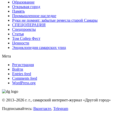
Образование
Открывая город
Память
Промышленное наследие
Руки не помнят: забытые ремесла старой Самары
СПЕЦОПЕРАЦИЯ
Спецпроекты
Статья
Том Сойер Фест
Ценности
Энциклопедия самарских улиц
Мета
Регистрация
Войти
Entries feed
Comments feed
WordPress.org
© 2013–2026 г. г., самарский интернет-журнал «Другой город»
Подписывайтесь:
Вконтакте
,
Telegram