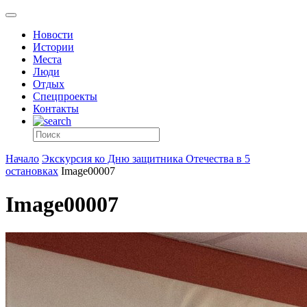
Новости
Истории
Места
Люди
Отдых
Спецпроекты
Контакты
Начало
Экскурсия ко Дню защитника Отечества в 5
остановках
Image00007
Image00007