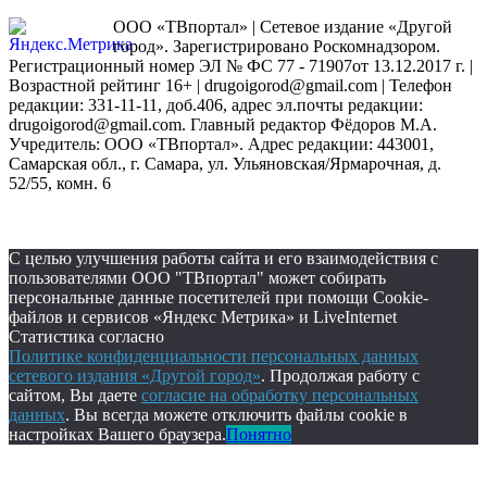
ООО «ТВпортал» | Сетевое издание «Другой
город». Зарегистрировано Роскомнадзором.
Регистрационный номер ЭЛ № ФС 77 - 71907от 13.12.2017 г. |
Возрастной рейтинг 16+ | drugoigorod@gmail.com
| Телефон
редакции: 331-11-11, доб.406, адрес эл.почты редакции:
drugoigorod@gmail.com. Главный редактор Фёдоров М.А.
Учредитель: ООО «ТВпортал». Адрес редакции: 443001,
Самарская обл., г. Самара, ул. Ульяновская/Ярмарочная, д.
52/55, комн. 6
С целью улучшения работы сайта и его взаимодействия с
пользователями ООО "ТВпортал" может собирать
персональные данные посетителей при помощи Cookie-
файлов и сервисов «Яндекс Метрика» и LiveInternet
Статистика согласно
Политике конфиденциальности персональных данных
сетевого издания «Другой город»
. Продолжая работу с
сайтом, Вы даете
согласие на обработку персональных
данных
. Вы всегда можете отключить файлы cookie в
настройках Вашего браузера.
Понятно