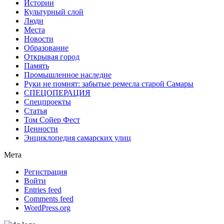
Истории
Культурный слой
Люди
Места
Новости
Образование
Открывая город
Память
Промышленное наследие
Руки не помнят: забытые ремесла старой Самары
СПЕЦОПЕРАЦИЯ
Спецпроекты
Статья
Том Сойер Фест
Ценности
Энциклопедия самарских улиц
Мета
Регистрация
Войти
Entries feed
Comments feed
WordPress.org