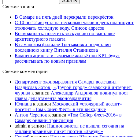
Свежие записи
В Самаре на пять дней перекрыли перекрёсток
С 10 по 12 августа на несколько часов в день планируют
отключать холодную воду. Список адресов
Возможность: посетить экскурсию по выставке
архитектурного плаката
В самарском филиале Третьяковки представят
последнюю книгу Виталия Стадникова
Компенсацию за изымаемое жильё при КРТ будут
рассчитывать по новым правилам
Свежие комментарии
Департамент экономразвития Самары возглавил
Владислав Зотов | «Другой город» самарский интернет-
журнал
к записи
Александр Андриянов покинул пост
главы департамента экономразвития
Юлиана
к записи
Московский «столярный десант»
посетит «Том Сойер Фест» в эти выходные
Антон Черепок
к записи
«Том Сойер Фест-2016» в
Самаре: онлайн-трансляция
admin
к записи
Националисты не вышли сегодня на
запланированный пикет против «Звезды»
Сергей
к записи
Или не грози Южному Городу, попивая