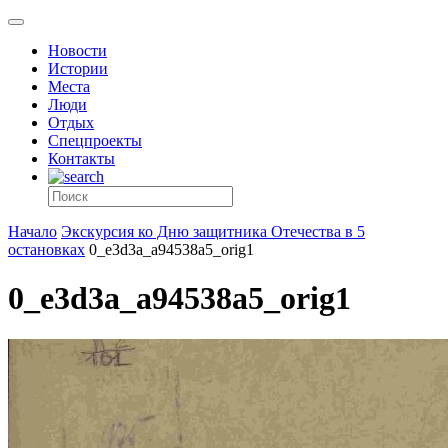
Новости
Истории
Места
Люди
Отдых
Спецпроекты
Контакты
Начало
Экскурсия ко Дню защитника Отечества в 5
остановках
0_e3d3a_a94538a5_orig1
0_e3d3a_a94538a5_orig1