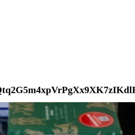
Qtq2G5m4xpVrPgXx9XK7zIKd