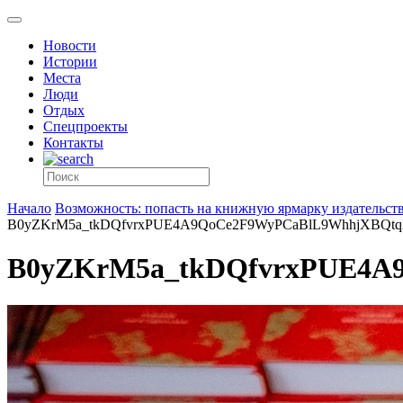
Новости
Истории
Места
Люди
Отдых
Спецпроекты
Контакты
Начало
Возможность: попасть на книжную ярмарку издательст
B0yZKrM5a_tkDQfvrxPUE4A9QoCe2F9WyPCaBlL9WhhjXBQt
B0yZKrM5a_tkDQfvrxPUE4A