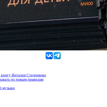
 книгу Виталия Стадникова
тывать по новым правилам
ой музыки