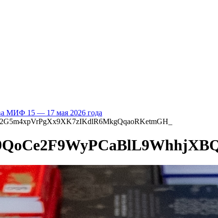
ва МИФ 15 — 17 мая 2026 года
q2G5m4xpVrPgXx9XK7zIKdlR6MkgQqaoRKetmGH_
9QoCe2F9WyPCaBlL9WhhjXB