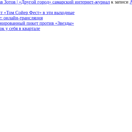
в Зотов | «Другой город» самарский интернет-журнал
к записи
А
т «Том Сойер Фест» в эти выходные
е: онлайн-трансляция
анированный пикет против «Звезды»
к у себя в квартале