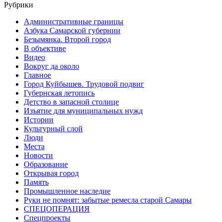
Рубрики
Административные границы
Азбука Самарской губернии
Безымянка. Второй город
В объективе
Видео
Вокруг да около
Главное
Город Куйбышев. Трудовой подвиг
Губернская летопись
Детство в запасной столице
Изъятие для муниципальных нужд
Истории
Культурный слой
Люди
Места
Новости
Образование
Открывая город
Память
Промышленное наследие
Руки не помнят: забытые ремесла старой Самары
СПЕЦОПЕРАЦИЯ
Спецпроекты