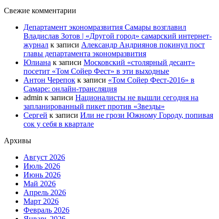
Свежие комментарии
Департамент экономразвития Самары возглавил
Владислав Зотов | «Другой город» самарский интернет-
журнал
к записи
Александр Андриянов покинул пост
главы департамента экономразвития
Юлиана
к записи
Московский «столярный десант»
посетит «Том Сойер Фест» в эти выходные
Антон Черепок
к записи
«Том Сойер Фест-2016» в
Самаре: онлайн-трансляция
admin
к записи
Националисты не вышли сегодня на
запланированный пикет против «Звезды»
Сергей
к записи
Или не грози Южному Городу, попивая
сок у себя в квартале
Архивы
Август 2026
Июль 2026
Июнь 2026
Май 2026
Апрель 2026
Март 2026
Февраль 2026
Январь 2026