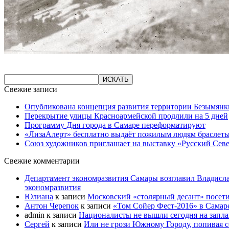
Свежие записи
Опубликована концепция развития территории Безымянк
Перекрытие улицы Красноармейской продлили на 5 дней
Программу Дня города в Самаре переформатируют
«ЛизаАлерт» бесплатно выдаёт пожилым людям браслеты
Союз художников приглашает на выставку «Русский Сев
Свежие комментарии
Департамент экономразвития Самары возглавил Владисла
экономразвития
Юлиана
к записи
Московский «столярный десант» посети
Антон Черепок
к записи
«Том Сойер Фест-2016» в Самар
admin
к записи
Националисты не вышли сегодня на запл
Сергей
к записи
Или не грози Южному Городу, попивая со