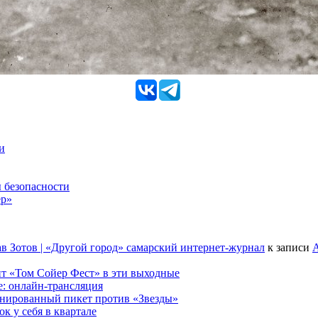
и
 безопасности
ер»
в Зотов | «Другой город» самарский интернет-журнал
к записи
А
т «Том Сойер Фест» в эти выходные
е: онлайн-трансляция
анированный пикет против «Звезды»
к у себя в квартале