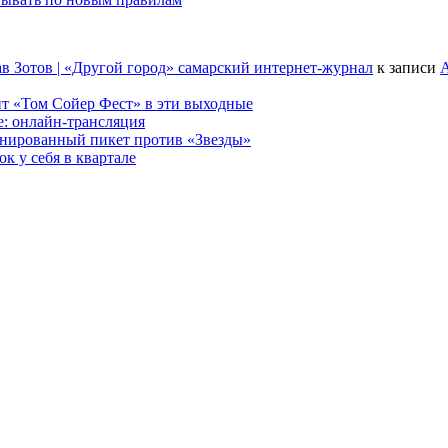
в Зотов | «Другой город» самарский интернет-журнал
к записи
А
т «Том Сойер Фест» в эти выходные
е: онлайн-трансляция
анированный пикет против «Звезды»
к у себя в квартале