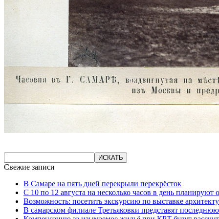
Свежие записи
В Самаре на пять дней перекрыли перекрёсток
С 10 по 12 августа на несколько часов в день планируют
Возможность: посетить экскурсию по выставке архитекту
В самарском филиале Третьяковки представят последнюю
Компенсацию за изымаемое жильё при КРТ будут рассчи