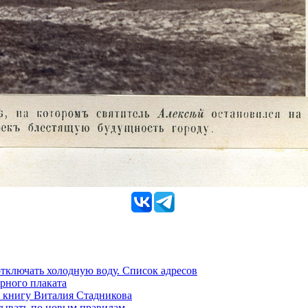
 отключать холодную воду. Список адресов
рного плаката
 книгу Виталия Стадникова
тывать по новым правилам