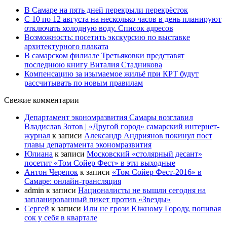
В Самаре на пять дней перекрыли перекрёсток
С 10 по 12 августа на несколько часов в день планируют
отключать холодную воду. Список адресов
Возможность: посетить экскурсию по выставке
архитектурного плаката
В самарском филиале Третьяковки представят
последнюю книгу Виталия Стадникова
Компенсацию за изымаемое жильё при КРТ будут
рассчитывать по новым правилам
Свежие комментарии
Департамент экономразвития Самары возглавил
Владислав Зотов | «Другой город» самарский интернет-
журнал
к записи
Александр Андриянов покинул пост
главы департамента экономразвития
Юлиана
к записи
Московский «столярный десант»
посетит «Том Сойер Фест» в эти выходные
Антон Черепок
к записи
«Том Сойер Фест-2016» в
Самаре: онлайн-трансляция
admin
к записи
Националисты не вышли сегодня на
запланированный пикет против «Звезды»
Сергей
к записи
Или не грози Южному Городу, попивая
сок у себя в квартале