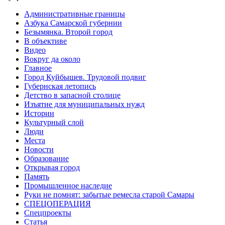
Административные границы
Азбука Самарской губернии
Безымянка. Второй город
В объективе
Видео
Вокруг да около
Главное
Город Куйбышев. Трудовой подвиг
Губернская летопись
Детство в запасной столице
Изъятие для муниципальных нужд
Истории
Культурный слой
Люди
Места
Новости
Образование
Открывая город
Память
Промышленное наследие
Руки не помнят: забытые ремесла старой Самары
СПЕЦОПЕРАЦИЯ
Спецпроекты
Статья