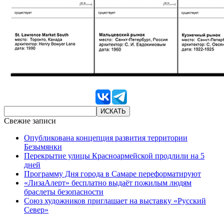
Свежие записи
Опубликована концепция развития территории
Безымянки
Перекрытие улицы Красноармейской продлили на 5
дней
Программу Дня города в Самаре переформатируют
«ЛизаАлерт» бесплатно выдаёт пожилым людям
браслеты безопасности
Союз художников приглашает на выставку «Русский
Север»