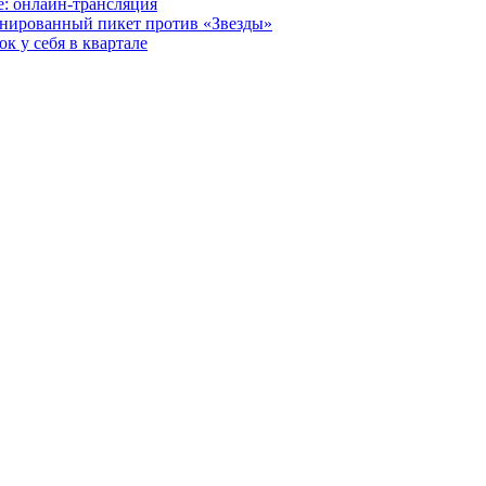
е: онлайн-трансляция
анированный пикет против «Звезды»
к у себя в квартале