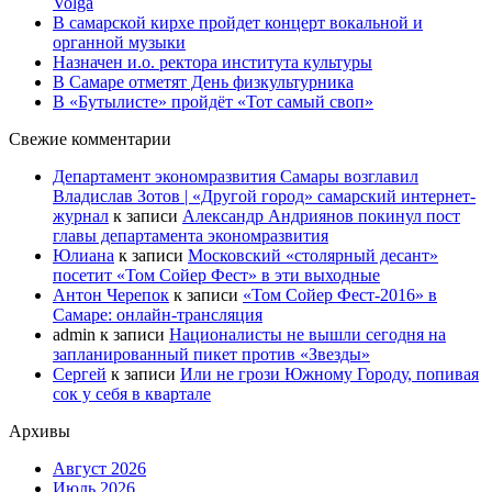
Volga
В самарской кирхе пройдет концерт вокальной и
органной музыки
Назначен и.о. ректора института культуры
В Самаре отметят День физкультурника
В «Бутылисте» пройдёт «Тот самый своп»
Свежие комментарии
Департамент экономразвития Самары возглавил
Владислав Зотов | «Другой город» самарский интернет-
журнал
к записи
Александр Андриянов покинул пост
главы департамента экономразвития
Юлиана
к записи
Московский «столярный десант»
посетит «Том Сойер Фест» в эти выходные
Антон Черепок
к записи
«Том Сойер Фест-2016» в
Самаре: онлайн-трансляция
admin
к записи
Националисты не вышли сегодня на
запланированный пикет против «Звезды»
Сергей
к записи
Или не грози Южному Городу, попивая
сок у себя в квартале
Архивы
Август 2026
Июль 2026