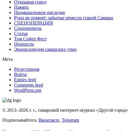
Открывая город
Память
Промышленное наследие
Руки не помнят: забытые ремесла старой Самары
СПЕЦОПЕРАЦИЯ
Спецпроекты
Статья
Том Сойер Фест
Ценности
Энциклопедия самарских улиц
Мета
Регистрация
Войти
Entries feed
Comments feed
WordPress.org
© 2013–2026 г. г., самарский интернет-журнал «Другой город»
Подписывайтесь:
Вконтакте
,
Telegram