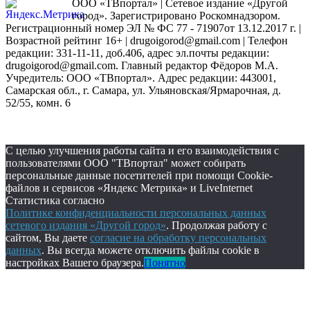
ООО «ТВпортал» | Сетевое издание «Другой
город». Зарегистрировано Роскомнадзором.
Регистрационный номер ЭЛ № ФС 77 - 71907от 13.12.2017 г. |
Возрастной рейтинг 16+ | drugoigorod@gmail.com
| Телефон
редакции: 331-11-11, доб.406, адрес эл.почты редакции:
drugoigorod@gmail.com. Главный редактор Фёдоров М.А.
Учредитель: ООО «ТВпортал». Адрес редакции: 443001,
Самарская обл., г. Самара, ул. Ульяновская/Ярмарочная, д.
52/55, комн. 6
С целью улучшения работы сайта и его взаимодействия с
пользователями ООО "ТВпортал" может собирать
персональные данные посетителей при помощи Cookie-
файлов и сервисов «Яндекс Метрика» и LiveInternet
Статистика согласно
Политике конфиденциальности персональных данных
сетевого издания «Другой город»
. Продолжая работу с
сайтом, Вы даете
согласие на обработку персональных
данных
. Вы всегда можете отключить файлы cookie в
настройках Вашего браузера.
Понятно