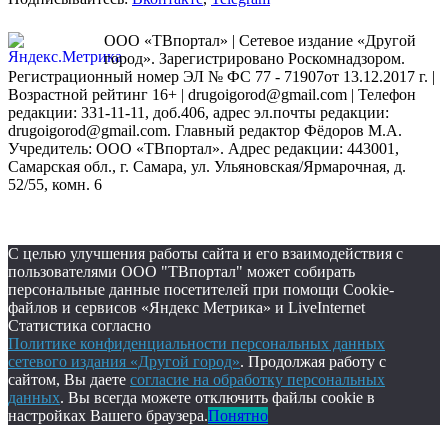
ООО «ТВпортал» | Сетевое издание «Другой
город». Зарегистрировано Роскомнадзором.
Регистрационный номер ЭЛ № ФС 77 - 71907от 13.12.2017 г. |
Возрастной рейтинг 16+ | drugoigorod@gmail.com
| Телефон
редакции: 331-11-11, доб.406, адрес эл.почты редакции:
drugoigorod@gmail.com. Главный редактор Фёдоров М.А.
Учредитель: ООО «ТВпортал». Адрес редакции: 443001,
Самарская обл., г. Самара, ул. Ульяновская/Ярмарочная, д.
52/55, комн. 6
С целью улучшения работы сайта и его взаимодействия с
пользователями ООО "ТВпортал" может собирать
персональные данные посетителей при помощи Cookie-
файлов и сервисов «Яндекс Метрика» и LiveInternet
Статистика согласно
Политике конфиденциальности персональных данных
сетевого издания «Другой город»
. Продолжая работу с
сайтом, Вы даете
согласие на обработку персональных
данных
. Вы всегда можете отключить файлы cookie в
настройках Вашего браузера.
Понятно