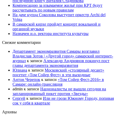
последнюю книгу Виталия Стадникова
Компенсацию за изымаемое жильё при КРТ будут
рассчитывать по новым правилам
На даче купца Соколова выступит оркестр Archi del
Volga
В самарской кирхе пройдет концерт вокальной и
органной музыки
Назначен и.о. ректора института культуры
Свежие комментарии
Департамент экономразвития Самары возглавил
Владислав Зотов | «Другой город» самарский интернет-
журнал
к записи
Александр Андриянов покинул пост
главы департамента экономразвития
Юлиана
к записи
Московский «столярный десант»
посетит «Том Сойер Фест» в эти выходные
Антон Черепок
к записи
«Том Сойер Фест-2016» в
Самаре: онлайн-трансляция
admin
к записи
Националисты не вышли сегодня на
запланированный пикет против «Звезды»
Сергей
к записи
Или не грози Южному Городу, попивая
сок у себя в квартале
Архивы