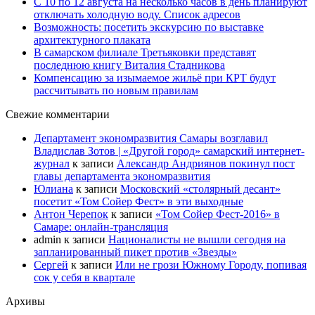
С 10 по 12 августа на несколько часов в день планируют
отключать холодную воду. Список адресов
Возможность: посетить экскурсию по выставке
архитектурного плаката
В самарском филиале Третьяковки представят
последнюю книгу Виталия Стадникова
Компенсацию за изымаемое жильё при КРТ будут
рассчитывать по новым правилам
Свежие комментарии
Департамент экономразвития Самары возглавил
Владислав Зотов | «Другой город» самарский интернет-
журнал
к записи
Александр Андриянов покинул пост
главы департамента экономразвития
Юлиана
к записи
Московский «столярный десант»
посетит «Том Сойер Фест» в эти выходные
Антон Черепок
к записи
«Том Сойер Фест-2016» в
Самаре: онлайн-трансляция
admin
к записи
Националисты не вышли сегодня на
запланированный пикет против «Звезды»
Сергей
к записи
Или не грози Южному Городу, попивая
сок у себя в квартале
Архивы