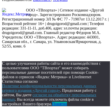
ООО «ТВпортал» | Сетевое издание «Другой
город». Зарегистрировано Роскомнадзором.
Регистрационный номер ЭЛ № ФС 77 - 71907от 13.12.2017 г. |
Возрастной рейтинг 16+ | drugoigorod@gmail.com
| Телефон
редакции: 331-11-11, доб.406, адрес эл.почты редакции:
drugoigorod@gmail.com. Главный редактор Фёдоров М.А.
Учредитель: ООО «ТВпортал». Адрес редакции: 443001,
Самарская обл., г. Самара, ул. Ульяновская/Ярмарочная, д.
52/55, комн. 6
С целью улучшения работы сайта и его взаимодействия с
пользователями ООО "ТВпортал" может собирать
персональные данные посетителей при помощи Cookie-
файлов и сервисов «Яндекс Метрика» и LiveInternet
Статистика согласно
Политике конфиденциальности персональных данных
сетевого издания «Другой город»
. Продолжая работу с
сайтом, Вы даете
согласие на обработку персональных
данных
. Вы всегда можете отключить файлы cookie в
настройках Вашего браузера.
Понятно