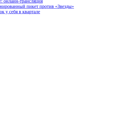
е: онлайн-трансляция
анированный пикет против «Звезды»
к у себя в квартале