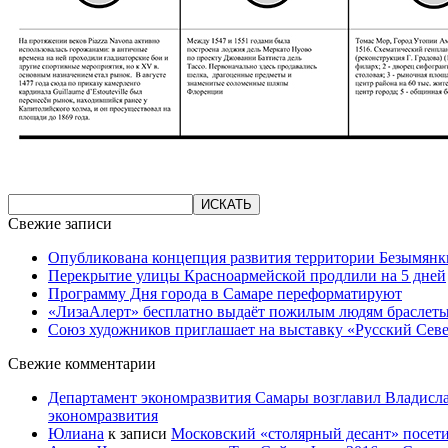
Свежие записи
Опубликована концепция развития территории Безымянк
Перекрытие улицы Красноармейской продлили на 5 дней
Программу Дня города в Самаре переформатируют
«ЛизаАлерт» бесплатно выдаёт пожилым людям браслеты
Союз художников приглашает на выставку «Русский Сев
Свежие комментарии
Департамент экономразвития Самары возглавил Владисла
экономразвития
Юлиана
к записи
Московский «столярный десант» посети