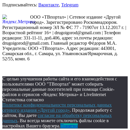
Подписывайтесь:
Вконтакте
,
Telegram
ООО «ТВпортал» | Сетевое издание «Другой
город». Зарегистрировано Роскомнадзором.
Регистрационный номер ЭЛ № ФС 77 - 71907от 13.12.2017 г. |
Возрастной рейтинг 16+ | drugoigorod@gmail.com
| Телефон
редакции: 331-11-11, доб.406, адрес эл.почты редакции:
drugoigorod@gmail.com. Главный редактор Фёдоров М.А.
Учредитель: ООО «ТВпортал». Адрес редакции: 443001,
Самарская обл., г. Самара, ул. Ульяновская/Ярмарочная, д.
52/55, комн. 6
С целью улучшения работы сайта и его взаимодействия с
пользователями ООО "ТВпортал" может собирать
персональные данные посетителей при помощи Cookie-
файлов и сервисов «Яндекс Метрика» и LiveInternet
Статистика согласно
Политике конфиденциальности персональных данных
сетевого издания «Другой город»
. Продолжая работу с
сайтом, Вы даете
согласие на обработку персональных
данных
. Вы всегда можете отключить файлы cookie в
настройках Вашего браузера.
Понятно