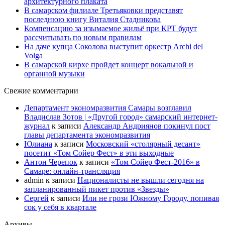
архитектурного плаката
В самарском филиале Третьяковки представят
последнюю книгу Виталия Стадникова
Компенсацию за изымаемое жильё при КРТ будут
рассчитывать по новым правилам
На даче купца Соколова выступит оркестр Archi del
Volga
В самарской кирхе пройдет концерт вокальной и
органной музыки
Свежие комментарии
Департамент экономразвития Самары возглавил
Владислав Зотов | «Другой город» самарский интернет-
журнал
к записи
Александр Андриянов покинул пост
главы департамента экономразвития
Юлиана
к записи
Московский «столярный десант»
посетит «Том Сойер Фест» в эти выходные
Антон Черепок
к записи
«Том Сойер Фест-2016» в
Самаре: онлайн-трансляция
admin
к записи
Националисты не вышли сегодня на
запланированный пикет против «Звезды»
Сергей
к записи
Или не грози Южному Городу, попивая
сок у себя в квартале
Архивы