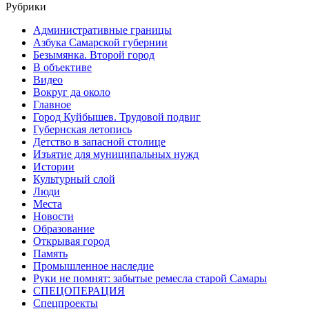
Рубрики
Административные границы
Азбука Самарской губернии
Безымянка. Второй город
В объективе
Видео
Вокруг да около
Главное
Город Куйбышев. Трудовой подвиг
Губернская летопись
Детство в запасной столице
Изъятие для муниципальных нужд
Истории
Культурный слой
Люди
Места
Новости
Образование
Открывая город
Память
Промышленное наследие
Руки не помнят: забытые ремесла старой Самары
СПЕЦОПЕРАЦИЯ
Спецпроекты