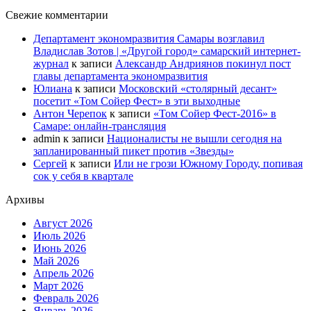
Свежие комментарии
Департамент экономразвития Самары возглавил
Владислав Зотов | «Другой город» самарский интернет-
журнал
к записи
Александр Андриянов покинул пост
главы департамента экономразвития
Юлиана
к записи
Московский «столярный десант»
посетит «Том Сойер Фест» в эти выходные
Антон Черепок
к записи
«Том Сойер Фест-2016» в
Самаре: онлайн-трансляция
admin
к записи
Националисты не вышли сегодня на
запланированный пикет против «Звезды»
Сергей
к записи
Или не грози Южному Городу, попивая
сок у себя в квартале
Архивы
Август 2026
Июль 2026
Июнь 2026
Май 2026
Апрель 2026
Март 2026
Февраль 2026
Январь 2026