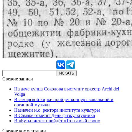
Свежие записи
На даче купца Соколова выступит оркестр Archi del
Volga
В самарской кирхе пройдет концерт вокальной и
органной музыки
Назначен и.о. ректора института культуры
В Самаре отметят День физкультурника
В «Бутылисте» пройдёт «Тот самый своп»
Свежие комментарии