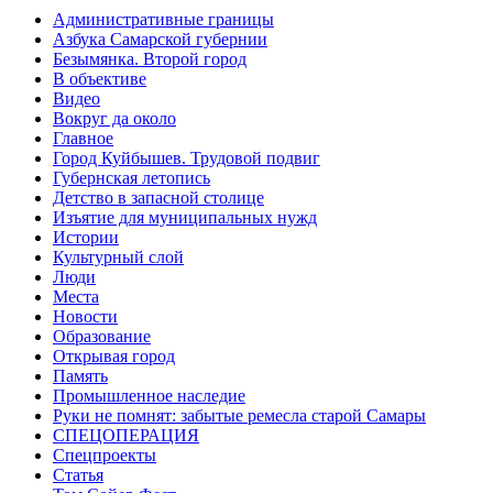
Административные границы
Азбука Самарской губернии
Безымянка. Второй город
В объективе
Видео
Вокруг да около
Главное
Город Куйбышев. Трудовой подвиг
Губернская летопись
Детство в запасной столице
Изъятие для муниципальных нужд
Истории
Культурный слой
Люди
Места
Новости
Образование
Открывая город
Память
Промышленное наследие
Руки не помнят: забытые ремесла старой Самары
СПЕЦОПЕРАЦИЯ
Спецпроекты
Статья